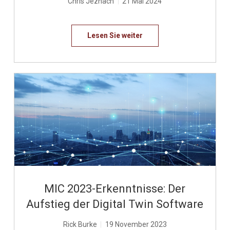
Chris Jeznach
|
21 Mai 2024
Lesen Sie weiter
LESEN SIE WEITER
Share
Share
Share
on
on
on
Twitter
LinkedIn
Facebook
MIC 2023-Erkenntnisse: Der
Aufstieg der Digital Twin Software
Rick Burke
|
19 November 2023