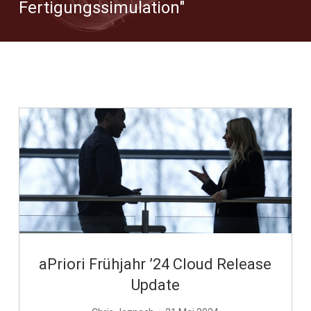
Fertigungssimulation"
LESEN SIE WEITER
Share
Share
Share
on
on
on
Twitter
LinkedIn
Facebook
aPriori Frühjahr ’24 Cloud Release
Update