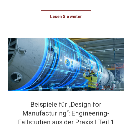
Lesen Sie weiter
LESEN SIE WEITER
Share
Share
Share
on
on
on
Twitter
LinkedIn
Facebook
Beispiele für „Design for
Manufacturing“: Engineering-
Fallstudien aus der Praxis I Teil 1