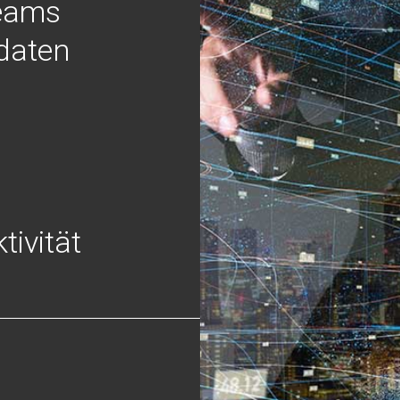
Teams
daten
tivität