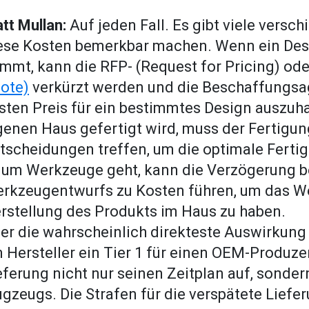
tt Mullan:
Auf jeden Fall. Es gibt viele versc
ese Kosten bemerkbar machen. Wenn ein Desi
mmt, kann die RFP- (Request for Pricing) od
ote)
verkürzt werden und die Beschaffungsa
sten Preis für ein bestimmtes Design auszuha
genen Haus gefertigt wird, muss der Fertigun
tscheidungen treffen, um die optimale Ferti
 um Werkzeuge geht, kann die Verzögerung be
rkzeugentwurfs zu Kosten führen, um das Wer
rstellung des Produkts im Haus zu haben.
er die wahrscheinlich direkteste Auswirkung
n Hersteller ein Tier 1 für einen OEM-Produzen
eferung nicht nur seinen Zeitplan auf, sonder
ugzeugs. Die Strafen für die verspätete Liefer