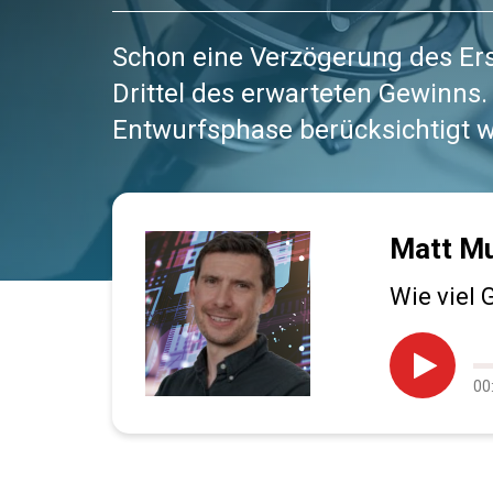
Schon eine Verzögerung des Er
Drittel des erwarteten Gewinns. 
Entwurfsphase berücksichtigt wi
Matt Mu
Wie viel

Au
00
pr