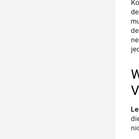
Ko
de
mu
de
ne
je
W
V
Le
di
ni