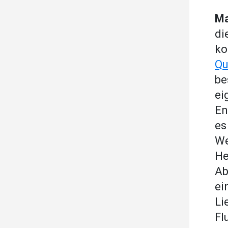
Ma
di
ko
Qu
be
ei
En
es
We
He
Ab
ei
Li
Fl