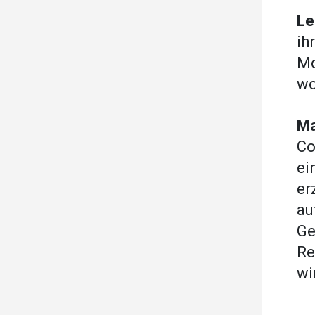
Le
ih
Mo
wo
Ma
Co
ei
er
au
Ge
Re
wi