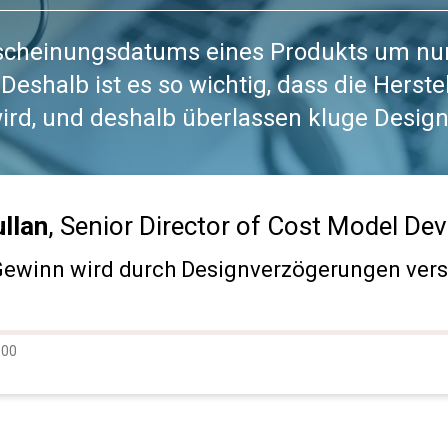
scheinungsdatums eines Produkts um nur
Deshalb ist es so wichtig, dass die Herstel
rd, und deshalb überlassen kluge Designe
llan
, Senior Director of Cost Model De
 Gewinn wird durch Designverzögerungen ver
dio
:00
ogress