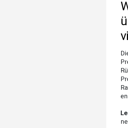
W
ü
v
Di
Pr
Rü
Pr
Ra
en
Le
ne