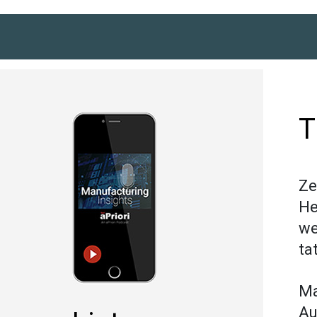
T
Ze
He
we
ta
Ma
Au