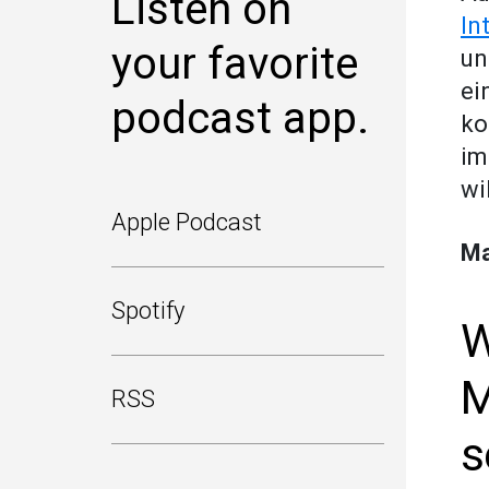
Listen on
In
your favorite
un
ei
podcast app.
ko
im
wi
Apple Podcast
Ma
Spotify
W
M
RSS
s