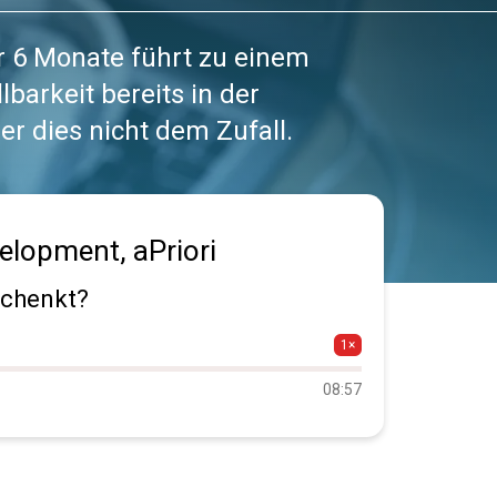
 6 Monate führt zu einem
lbarkeit bereits in der
r dies nicht dem Zufall.
velopment, aPriori
schenkt?
1×
08:57