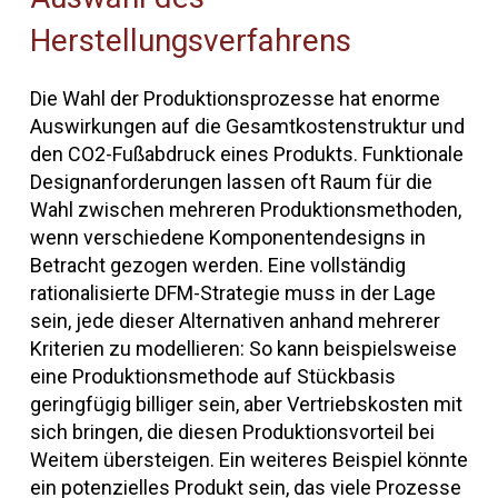
Herstellungsverfahrens
Re
wi
Die Wahl der Produktionsprozesse hat enorme
Auswirkungen auf die Gesamtkostenstruktur und
Des
den CO2-Fußabdruck eines Produkts. Funktionale
Ent
r
Designanforderungen lassen oft Raum für die
Aus
Wahl zwischen mehreren Produktionsmethoden,
kan
a
wenn verschiedene Komponentendesigns in
der
en
Betracht gezogen werden. Eine vollständig
ger
die
rationalisierte DFM-Strategie muss in der Lage
Abk
n
sein, jede dieser Alternativen anhand mehrerer
rob
ber
Kriterien zu modellieren: So kann beispielsweise
Wer
eine Produktionsmethode auf Stückbasis
dir
geringfügig billiger sein, aber Vertriebskosten mit
Des
sich bringen, die diesen Produktionsvorteil bei
zu
e
Weitem übersteigen. Ein weiteres Beispiel könnte
ns
ein potenzielles Produkt sein, das viele Prozesse