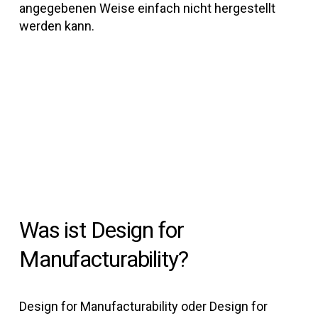
n
angegebenen Weise einfach nicht hergestellt
vie
ühe
werden kann.
Her
fes
ist
Met
wäh
mod
Was ist Design for
Manufacturability?
Design for Manufacturability oder Design for