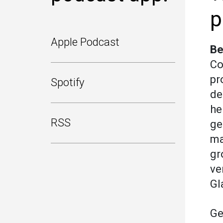
p
Apple Podcast
Be
Co
pr
Spotify
de
he
RSS
ge
ma
gr
ve
Gl
Ge