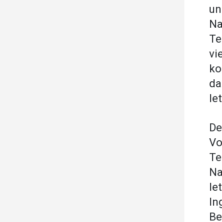
u
Na
Te
vi
ko
da
le
De
Vo
Te
Na
le
In
Be