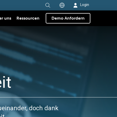
Login
er uns
Ressourcen
Demo Anfordern
it
zueinander, doch dank
it.