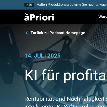
Halten Produktionsprobleme Sie nachts wach
NEU
Waru
Zurück zu Podcast Homepage
14. JULI 2025
KI für profit
Rentabilität und Nachhaltigkeit
intelligenter KI-Softwarelösunge