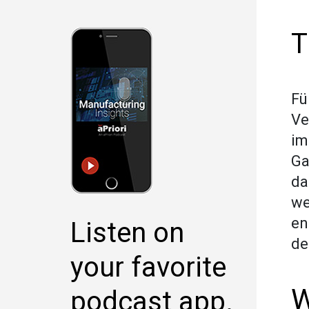
T
Fü
Ve
im
Ga
da
we
en
Listen on
de
your favorite
W
podcast app.