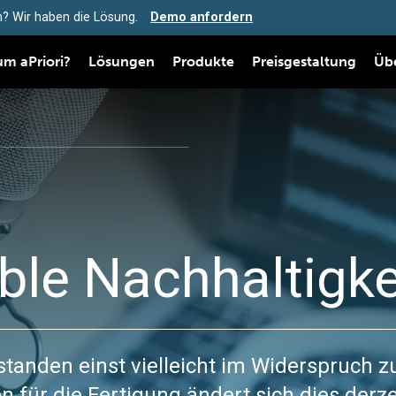
? Wir haben die Lösung.
Demo anfordern
m aPriori?
Lösungen
Produkte
Preisgestaltung
Üb
able Nachhaltigke
 standen einst vielleicht im Widerspruch 
n für die Fertigung ändert sich dies derze