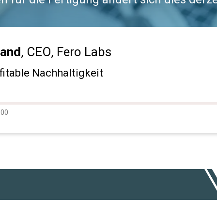
rand
, CEO, Fero Labs
ofitable Nachhaltigkeit
dio
:00
ogress