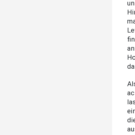
un
Hi
ma
Le
fi
an
Ho
da
Al
ac
la
ei
di
au