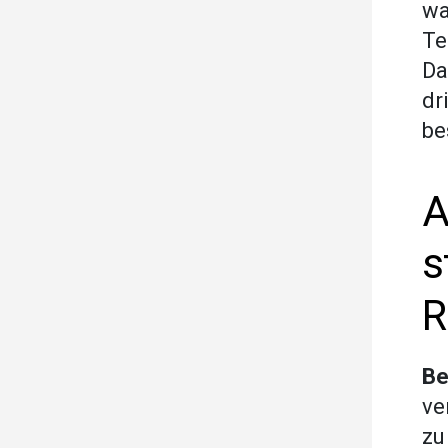
wa
Te
Da
dr
be
A
s
R
Be
ve
zu