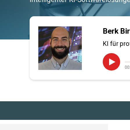
Berk Bi
KI für pr

Au
00
pr