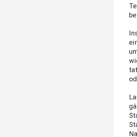
Te
be
In
ei
um
wi
ta
od
La
gä
St
St
Na