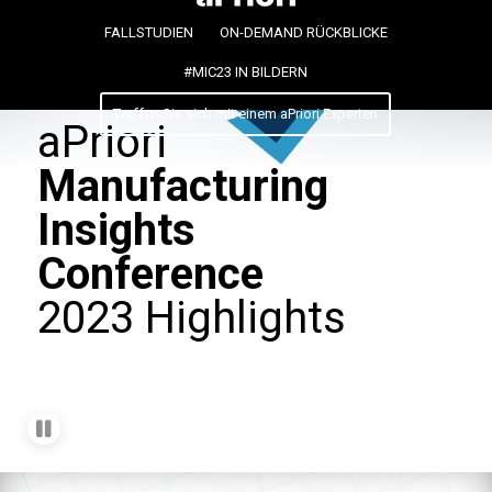
FALLSTUDIEN
ON-DEMAND RÜCKBLICKE
#MIC23 IN BILDERN
Treffen Sie sich mit einem aPriori Experten
aPriori
Manufacturing
Insights
Conference
2023 Highlights
Play
video